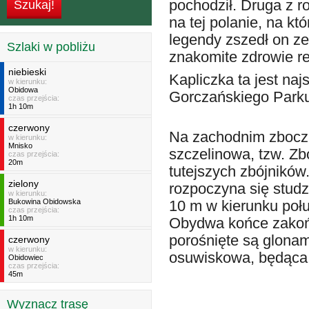
pochodził. Druga z r
na tej polanie, na k
legendy zszedł on ze
Szlaki w pobliżu
znakomite zdrowie re
niebieski
Kapliczka ta jest naj
w kierunku:
Obidowa
Gorczańskiego Park
czas przejścia:
1h 10m
czerwony
Na zachodnim zboczu 
w kierunku:
Mnisko
szczelinowa, tzw. Z
czas przejścia:
20m
tutejszych zbójników
zielony
rozpoczyna się studz
w kierunku:
Bukowina Obidowska
10 m w kierunku poł
czas przejścia:
1h 10m
Obydwa końce zakońc
porośnięte są glonam
czerwony
w kierunku:
osuwiskowa, będąca
Obidowiec
czas przejścia:
45m
Wyznacz trasę