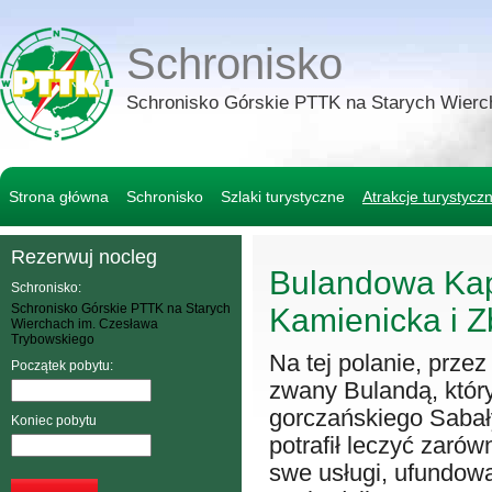
Schronisko
Schronisko Górskie PTTK na Starych Wierc
Strona główna
Schronisko
Szlaki turystyczne
Atrakcje turystycz
Rezerwuj nocleg
Bulandowa Kap
Schronisko:
Schronisko Górskie PTTK na Starych
Kamienicka i 
Wierchach im. Czesława
Trybowskiego
Na tej polanie, prze
Początek pobytu:
zwany Bulandą, któr
gorczańskiego Sabał
Koniec pobytu
potrafił leczyć zarów
swe usługi, ufundowa