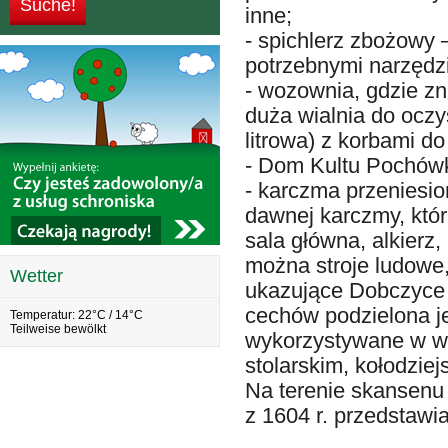
inne;
- spichlerz zbożowy 
potrzebnymi narzędzi
- wozownia, gdzie zn
duża wialnia do ocz
litrowa) z korbami do
- Dom Kultu Pochów
- karczma przeniesio
dawnej karczmy, któr
sala główna, alkierz
można stroje ludowe,
Wetter
ukazujące Dobczyce 
cechów podzielona je
Temperatur: 22°C / 14°C
Teilweise bewölkt
wykorzystywane w wa
stolarskim, kołodziej
Na terenie skansenu 
z 1604 r. przedstawi