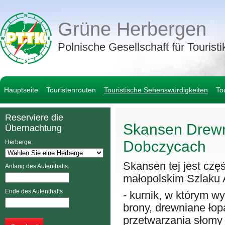
Grüne Herbergen
Polnische Gesellschaft für Touris
Hauptseite
Touristenrouten
Touristische Sehenswürdigkeiten
To
Reserviere die
Skansen Drew
Übernachtung
Dobczycach
Herberge:
Skansen tej jest cz
Anfang des Aufenthalts:
małopolskim Szlaku 
Ende des Aufenthalts
- kurnik, w którym w
brony, drewniane łop
przetwarzania słomy 