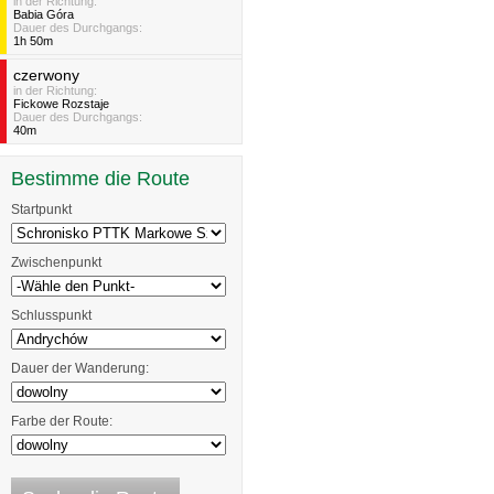
in der Richtung:
Babia Góra
Dauer des Durchgangs:
1h 50m
czerwony
in der Richtung:
Fickowe Rozstaje
Dauer des Durchgangs:
40m
Bestimme die Route
Startpunkt
Zwischenpunkt
Schlusspunkt
Dauer der Wanderung:
Farbe der Route: