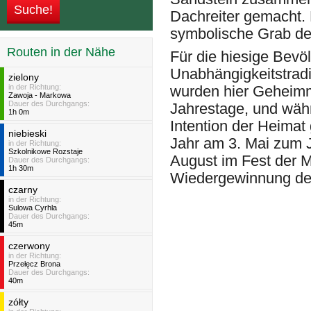
Dachreiter gemacht. 
symbolische Grab de
Routen in der Nähe
Für die hiesige Bevöl
Unabhängigkeitstradi
zielony
in der Richtung:
wurden hier Geheimm
Zawoja - Markowa
Dauer des Durchgangs:
Jahrestage, und wäh
1h 0m
Intention der Heimat
niebieski
Jahr am 3. Mai zum 
in der Richtung:
Szkolnikowe Rozstaje
August im Fest der 
Dauer des Durchgangs:
1h 30m
Wiedergewinnung de
czarny
in der Richtung:
Sulowa Cyrhla
Dauer des Durchgangs:
45m
czerwony
in der Richtung:
Przełęcz Brona
Dauer des Durchgangs:
40m
zółty