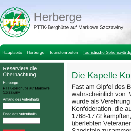
Herberge
PTTK-Berghütte auf Markowe Szczawiny
Hauptseite
Herberge
Touristenrouten
Touristische Sehenswürdi
Reserviere die
Die Kapelle K
Übernachtung
Herberge:
Fast am Gipfel des B
PTTK-Berghütte auf Markowe
Szczawiny
wahrscheinlich von W
Anfang des Aufenthalts:
wurde als Verehrung
Konföderation, die 
Ende des Aufenthalts
1768-1772 kämpften, 
überlebten Veteranen
Sandstein zusammen