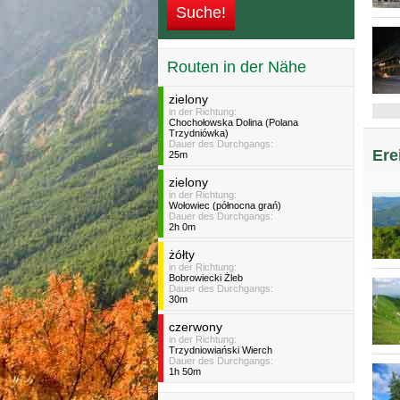
Routen in der Nähe
zielony
in der Richtung:
Chochołowska Dolina (Polana
Trzydniówka)
Dauer des Durchgangs:
Ere
25m
zielony
in der Richtung:
Wołowiec (północna grań)
Dauer des Durchgangs:
2h 0m
żółty
in der Richtung:
Bobrowiecki Żleb
Dauer des Durchgangs:
30m
czerwony
in der Richtung:
Trzydniowiański Wierch
Dauer des Durchgangs:
1h 50m