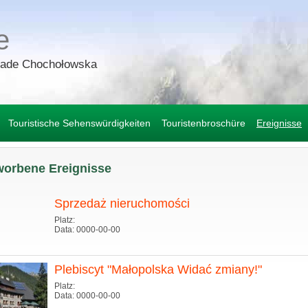
e
lade Chochołowska
Touristische Sehenswürdigkeiten
Touristenbroschüre
Ereignisse
orbene Ereignisse
Sprzedaż nieruchomości
Platz:
Data: 0000-00-00
Plebiscyt "Małopolska Widać zmiany!"
Platz:
Data: 0000-00-00