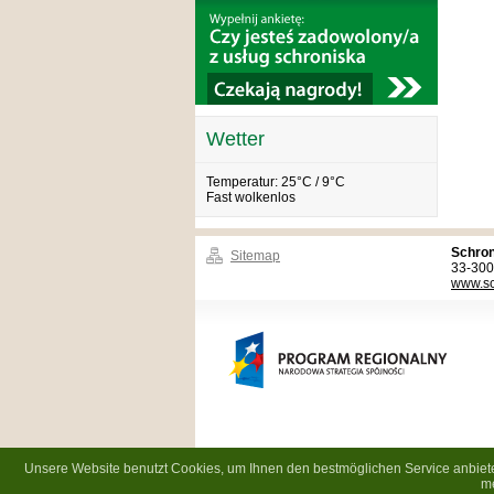
Wetter
Temperatur: 25°C / 9°C
Fast wolkenlos
Schron
Sitemap
33-300
www.sc
Mark
Unsere Website benutzt Cookies, um Ihnen den bestmöglichen Service anbieten 
Projekty współfinansowan
me