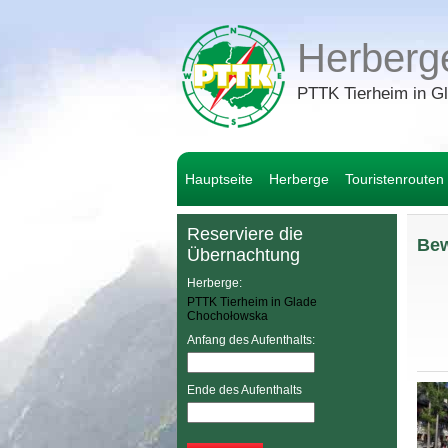
Herberg
PTTK Tierheim in G
Hauptseite
Herberge
Touristenrouten
Reserviere die
Bew
Übernachtung
Herberge:
PTTK Tierheim in Glade
Chochołowska
Anfang des Aufenthalts:
Ende des Aufenthalts