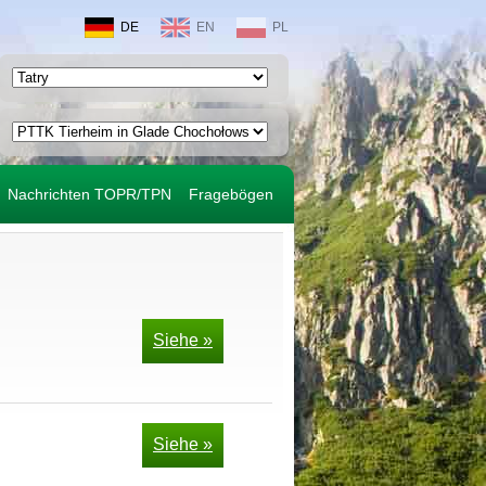
DE
EN
PL
Nachrichten TOPR/TPN
Fragebögen
Siehe »
Siehe »