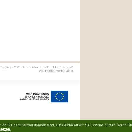
Copyright 2011 Schroniska i Hotele PTTK "Karpaty".
Alle Rechte vorbehalten.
ienin
 ob Sie damit einverstanden sind, auf welche Art wir die Cookies nutzen. Wenn Si
cyjnego na lata 2007-2013
setzen
.