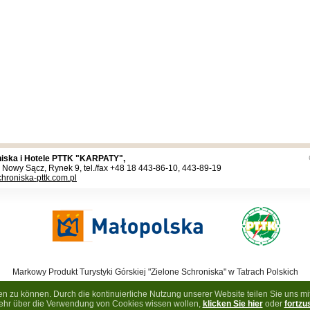
iska i Hotele PTTK "KARPATY",
 Nowy Sącz, Rynek 9, tel./fax +48 18 443-86-10, 443-89-19
hroniska-pttk.com.pl
Markowy Produkt Turystyki Górskiej "Zielone Schroniska" w Tatrach Polskich
owy Produkt Turystyki Górskiej "Zielone Schroniska" w Paśmie Beskidów-Gorców-P
zu können. Durch die kontinuierliche Nutzung unserer Website teilen Sie uns mit,
e przez Unię Europejską w ramach Małopolskiego Regionalnego Programu Opera
hr über die Verwendung von Cookies wissen wollen,
klicken Sie hier
oder
fortzu