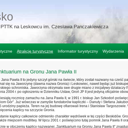
sko
e PTTK na Leskowcu im. Czesława Panczakiewicza
styczne
Atrakcje turystyczne
Informator turystyczny
Wydarzenia
ktuarium na Gronu Jana Pawła II
 Jana Pawła II to jedyny szczyt górski na świecie, który został nazwany na cześć p
nał się na Jaworzynę (dawna nazwa Gronia) i Leskowiec, nawet będąc już biskup
iskiego schroniska. Jaworzyna otrzymała swe drugie miano z inicjatywy działacz
znia 2004 r. po ogłoszeniu w Dzienniku Ustaw, Groń JP II jest jedyną oficjalnie ob
iesiątą rocznicę zamachu na Jana Pawła II, w 1991 r. biskup Jan Szkodoń poświę
iom Gór”. Już wówczas w zamyśle fundatorów kapliczki – Danuty i Stefana Jakubo
5 urodziny papieża. Teren na jej budowę ofiarowali Irena i Stanisław Targoszowie.
ięcenia kaplicy na szczycie Gronia.
tanie kaplicy całkowicie odmieniło charakter wędrówek w tej części Beskidów. Gronia
także miejscem modlitwy. W lipcu 2001 r. poświęcono tutaj pomnik Jana Pawła II o
nie w otoczeniu kaplicy nazywanej „Sanktuarium na Groniu Jana Pawła II” znajdu