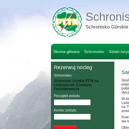
Schroni
Schronisko Górski
Strona główna
Schronisko
Szlaki tury
Rezerwuj nocleg
San
Schronisko:
Groń
Schronisko Górskie PTTK na
wspi
Leskowcu im. Czesława
pobl
Panczakiewicza
styc
Początek pobytu:
W dz
Ludz
na 7
Koniec pobytu
pośw
Pows
ale 
Obec