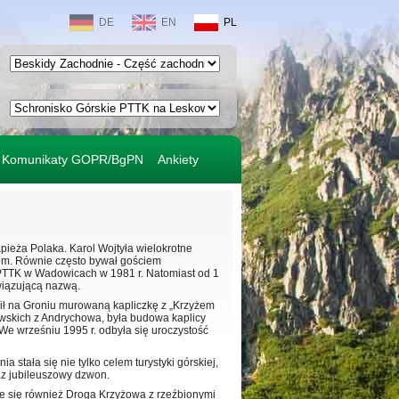
DE
EN
PL
Komunikaty GOPR/BgPN
Ankiety
apieża Polaka. Karol Wojtyła wielokrotne
em. Równie często bywał gościem
y PTTK w Wadowicach w 1981 r. Natomiast od 1
owiązującą nazwą.
cił na Groniu murowaną kapliczkę z „Krzyżem
wskich z Andrychowa, była budowa kaplicy
 We wrześniu 1995 r. odbyła się uroczystość
 stała się nie tylko celem turystyki górskiej,
raz jubileuszowy dzwon.
je się również Droga Krzyżowa z rzeźbionymi