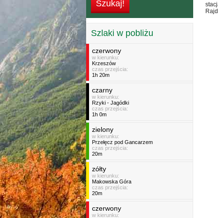
stac
Rajd
Szlaki w pobliżu
czerwony
w kierunku:
Krzeszów
czas przejścia:
1h 20m
czarny
w kierunku:
Rzyki - Jagódki
czas przejścia:
1h 0m
zielony
w kierunku:
Przełęcz pod Gancarzem
czas przejścia:
20m
zółty
w kierunku:
Makowska Góra
czas przejścia:
20m
czerwony
w kierunku: