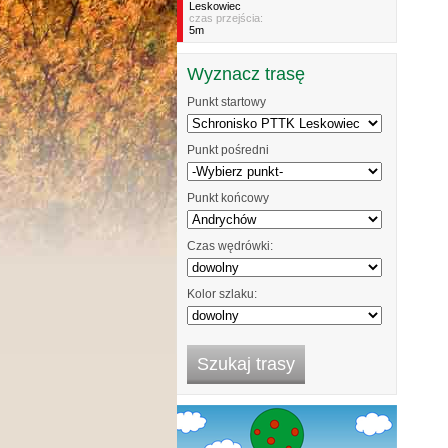
Leskowiec
czas przejścia:
5m
Wyznacz trasę
Punkt startowy
Punkt pośredni
Punkt końcowy
Czas wędrówki:
Kolor szlaku: