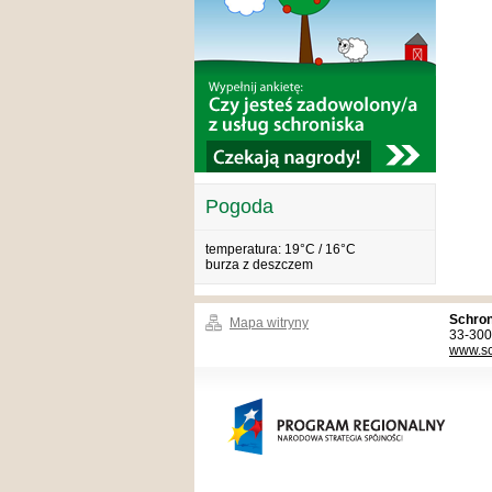
Pogoda
temperatura: 19°C / 16°C
burza z deszczem
Schron
Mapa witryny
33-300
www.sc