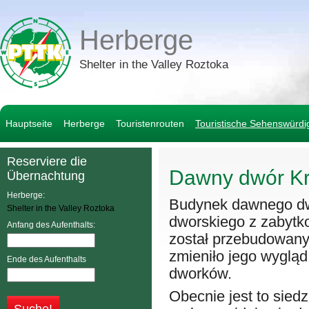
Herberge
Shelter in the Valley Roztoka
Hauptseite
Herberge
Touristenrouten
Touristische Sehenswürdi
Reserviere die
Dawny dwór Kr
Übernachtung
Herberge:
Budynek dawnego dwo
Shelter in the Valley Roztoka
dworskiego z zabytk
Anfang des Aufenthalts:
został przebudowany 
zmieniło jego wygląd
Ende des Aufenthalts
dworków.
Obecnie jest to si