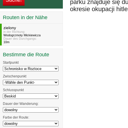
parku znajduje się 
okresie okupacji hit
Routen in der Nähe
zielony
in der Richtung:
Wodogrzmoty Mickiewicza
Dauer des Durchgangs:
10m
Bestimme die Route
Startpunkt
Zwischenpunkt
Schlusspunkt
Dauer der Wanderung:
Farbe der Route: