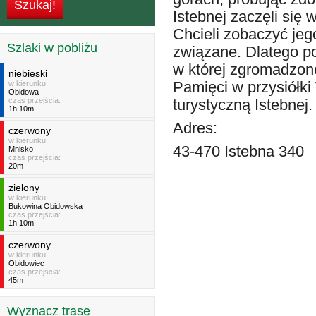
Istebnej zaczęli się
Chcieli zobaczyć jeg
Szlaki w pobliżu
związane. Dlatego po
w której zgromadzono
niebieski
w kierunku:
Pamięci w przysiółki
Obidowa
czas przejścia:
turystyczną Istebnej.
1h 10m
Adres:
czerwony
w kierunku:
43-470 Istebna 340
Mnisko
czas przejścia:
20m
zielony
w kierunku:
Bukowina Obidowska
czas przejścia:
1h 10m
czerwony
w kierunku:
Obidowiec
czas przejścia:
45m
Wyznacz trasę