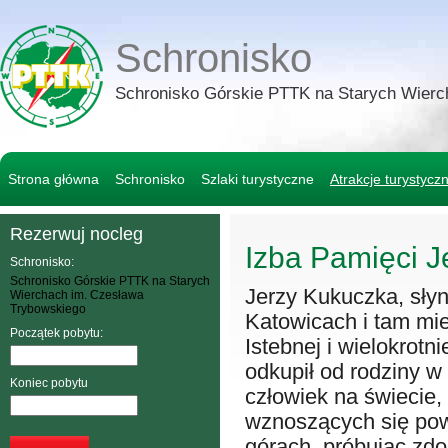
Schronisko
Schronisko Górskie PTTK na Starych Wierc
Strona główna
Schronisko
Szlaki turystyczne
Atrakcje turystycz
Rezerwuj nocleg
Izba Pamięci J
Schronisko:
Schronisko Górskie PTTK na Starych
Jerzy Kukuczka, słyn
Wierchach im. Czesława
Trybowskiego
Katowicach i tam mies
Początek pobytu:
Istebnej i wielokrot
odkupił od rodziny w
Koniec pobytu
człowiek na świecie,
wznoszących się powy
górach, próbując zd