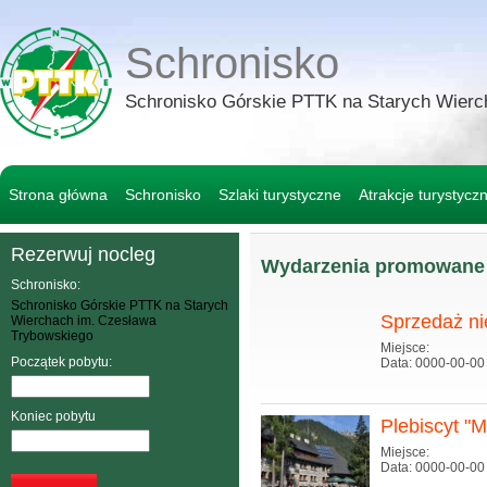
Schronisko
Schronisko Górskie PTTK na Starych Wierc
Strona główna
Schronisko
Szlaki turystyczne
Atrakcje turystycz
Rezerwuj nocleg
Wydarzenia promowane
Schronisko:
Schronisko Górskie PTTK na Starych
Sprzedaż n
Wierchach im. Czesława
Trybowskiego
Miejsce:
Początek pobytu:
Data: 0000-00-00
Koniec pobytu
Plebiscyt "
Miejsce:
Data: 0000-00-00