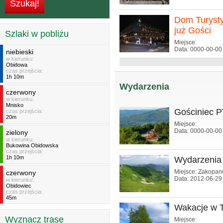
Dom Turyst
już Gości
Szlaki w pobliżu
Miejsce:
Data: 0000-00-00
niebieski
w kierunku:
Obidowa
czas przejścia:
1h 10m
Wydarzenia
czerwony
w kierunku:
Mnisko
Gościniec P
czas przejścia:
20m
Miejsce:
Data: 0000-00-00
zielony
w kierunku:
Bukowina Obidowska
czas przejścia:
1h 10m
Wydarzenia
Miejsce: Zakopan
czerwony
Data: 2012-06-29
w kierunku:
Obidowiec
czas przejścia:
45m
Wakacje w T
Wyznacz trasę
Miejsce: