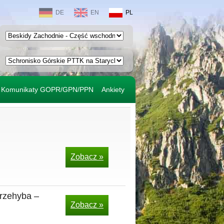
DE
EN
PL
Komunikaty GOPR/GPN/PPN
Ankiety
Zobacz »
rzehyba –
Zobacz »