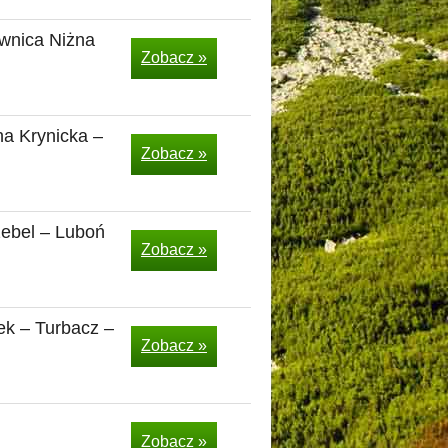
wnica Niżna
Zobacz »
na Krynicka –
Zobacz »
zebel – Luboń
Zobacz »
ek – Turbacz –
Zobacz »
Zobacz »