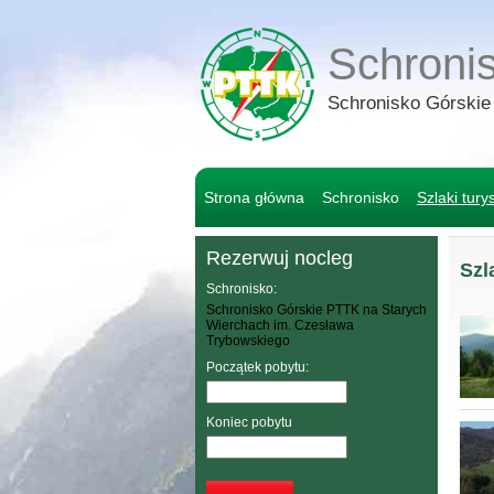
Schroni
Schronisko Górskie
Strona główna
Schronisko
Szlaki tury
Rezerwuj nocleg
Szl
Schronisko:
Schronisko Górskie PTTK na Starych
Wierchach im. Czesława
Trybowskiego
Początek pobytu:
Koniec pobytu