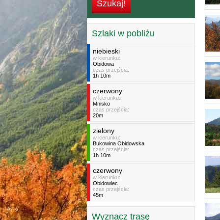
Szlaki w pobliżu
niebieski
w kierunku:
Obidowa
czas przejścia:
1h 10m
czerwony
w kierunku:
Mnisko
czas przejścia:
20m
zielony
w kierunku:
Bukowina Obidowska
czas przejścia:
1h 10m
czerwony
w kierunku:
Obidowiec
czas przejścia:
45m
Wyznacz trasę