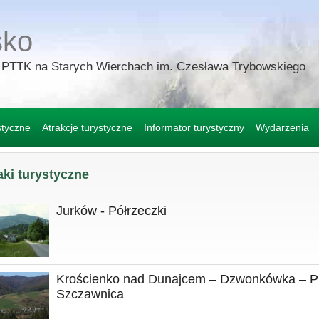
sko
 PTTK na Starych Wierchach im. Czesława Trybowskiego
styczne
Atrakcje turystyczne
Informator turystyczny
Wydarzenia
aki turystyczne
Jurków - Półrzeczki
Krościenko nad Dunajcem – Dzwonkówka – P
Szczawnica