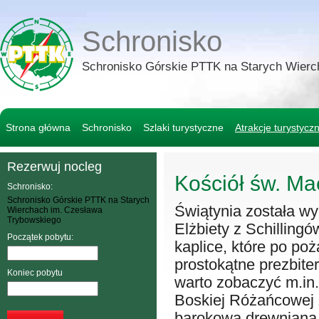
Schronisko
Schronisko Górskie PTTK na Starych Wierc
Strona główna
Schronisko
Szlaki turystyczne
Atrakcje turystycz
Rezerwuj nocleg
Kościół św. Ma
Schronisko:
Schronisko Górskie PTTK na Starych
Świątynia została w
Wierchach im. Czesława
Trybowskiego
Elżbiety z Schilling
Początek pobytu:
kaplice, które po po
prostokątne prezbite
Koniec pobytu
warto zobaczyć m.in.
Boskiej Różańcowej 
barokową drewnianą 