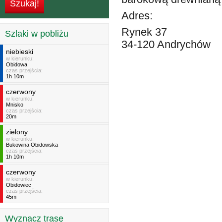
Adres:
Rynek 37
Szlaki w pobliżu
34-120 Andrychów
niebieski
w kierunku:
Obidowa
czas przejścia:
1h 10m
czerwony
w kierunku:
Mnisko
czas przejścia:
20m
zielony
w kierunku:
Bukowina Obidowska
czas przejścia:
1h 10m
czerwony
w kierunku:
Obidowiec
czas przejścia:
45m
Wyznacz trasę