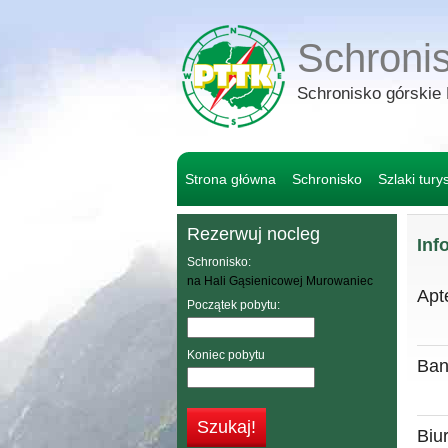
Schroni
Schronisko górskie
Strona główna
Schronisko
Szlaki tury
Rezerwuj nocleg
Inf
Schronisko:
na Hali Gąsienicowej Murowaniec
Apt
Początek pobytu:
Koniec pobytu
Ban
Biu