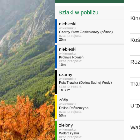
Szlaki w pobliżu
Kina
niebieski
w kierunku:
Czarny Staw Gąsienicowy (północ)
czas przejścia:
Kośc
25m
niebieski
w kierunku:
Królowa Rówień
Roz
czas przejścia:
10m
czarny
w kierunku:
Tra
Psia Trawka (Dolina Suchej Wody)
czas przejścia:
1h 30m
żółty
w kierunku:
Urz
Dolina Pańszczyca
czas przejścia:
50m
zielony
Waż
w kierunku:
Wolarczyska
czas przejścia: