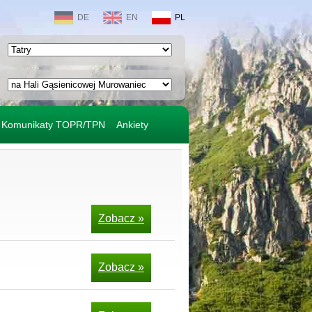
DE
EN
PL
Komunikaty TOPR/TPN
Ankiety
Zobacz »
Zobacz »