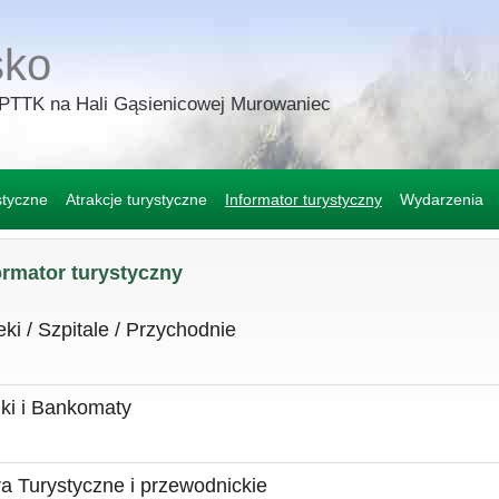
sko
 PTTK na Hali Gąsienicowej Murowaniec
styczne
Atrakcje turystyczne
Informator turystyczny
Wydarzenia
ormator turystyczny
eki / Szpitale / Przychodnie
ki i Bankomaty
ra Turystyczne i przewodnickie