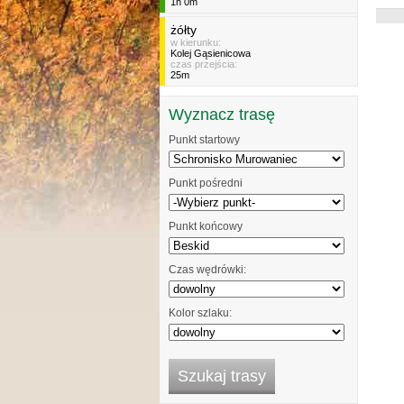
1h 0m
żółty
w kierunku:
Kolej Gąsienicowa
czas przejścia:
25m
Wyznacz trasę
Punkt startowy
Punkt pośredni
Punkt końcowy
Czas wędrówki:
Kolor szlaku: